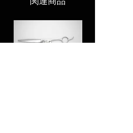
関連商品
JYO RS65/70
JYO RO 60L /Cur
価格
￥83,000
© 2023 by UTSUMI
JAPAN., All Rights
Reserved