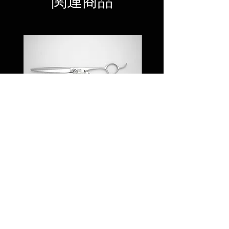
関連商品
JYO RS65/70
JYO RO 60L /Cur
価格
￥83,000
© 2023 by UTSUMI
JAPAN., All Rights
Reserved