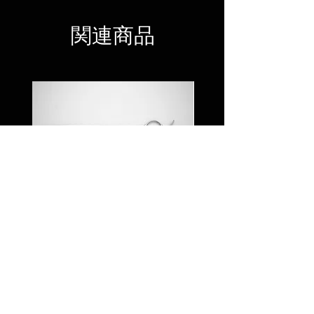
40%
関連商品
JYO RS65/70
JYO RO 60L /Cur
価格
￥83,000
© 2023 by UTSUMI