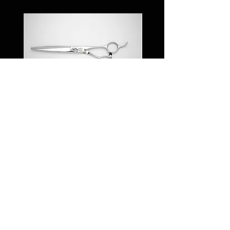
JYO RS65/70
JYO RO 60L /Cur
価格
￥83,000
© 2023 by UTSUMI
JAPAN., All Rights
Reserved