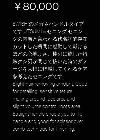
価
￥80,000
格
SWISHIのメガネハンドルタイプ
です.UTSUMI＝セニング.セニン
グの内海と言われる代名詞的存在
カットした瞬間に感動して戴ける
ほどの心地よさ、棒刃に施した特
殊クシ刃が閉じて抜いた時のダメ
ージを大幅に軽減してくれるケア
を考えたセニングです.
Slight hair removing amount. Good
for detailing, sensitive teture
making around face area and
slight volume control roots area.
Straight handle enable you to flip
handle and good for scissor over
comb technique for finishing.