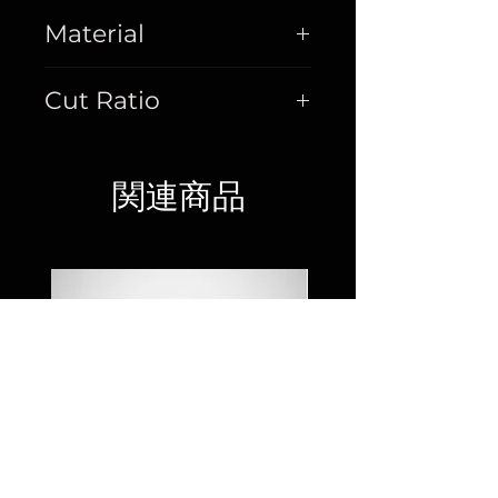
Material
Cobalt
Cut Ratio
15%
関連商品
JYO RS65/70
JYO RO 60L /Cur