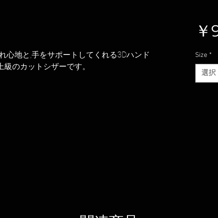
￥9
れ心地と,手をサポートしてくれる3Dハンド
Size
*
最上級のカットシザーです。
選択