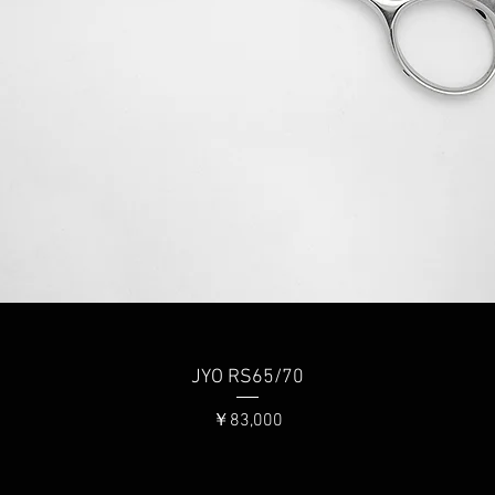
クイックビュー
JYO RS65/70
価格
￥83,000