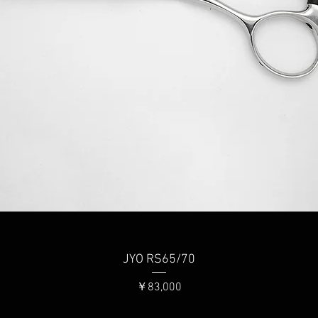
クイックビュー
JYO RS65/70
価格
￥83,000