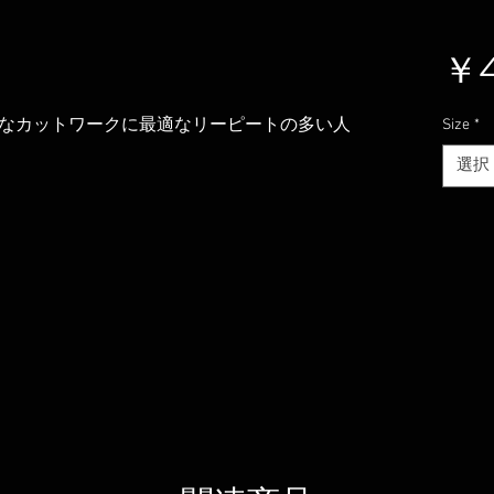
￥4
なカットワークに最適なリーピートの多い人
Size
*
選択