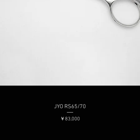
クイックビュー
JYO RS65/70
価格
￥83,000