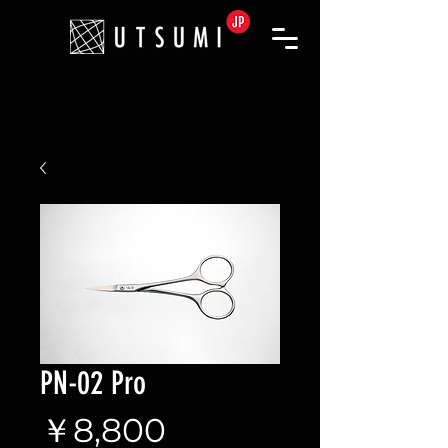
PN-02 Pro
価
￥8,800